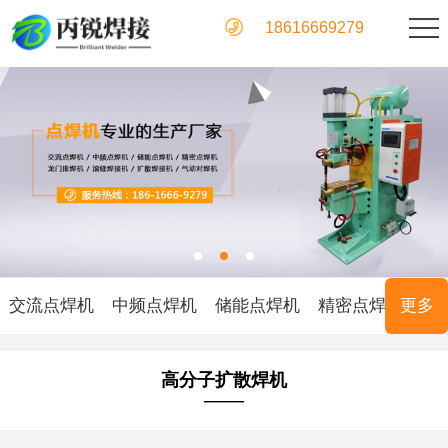
18616669279
交流点焊机
中频点焊机
储能点焊机
精密点焊机
更多
龙
高分子扩散焊机
——